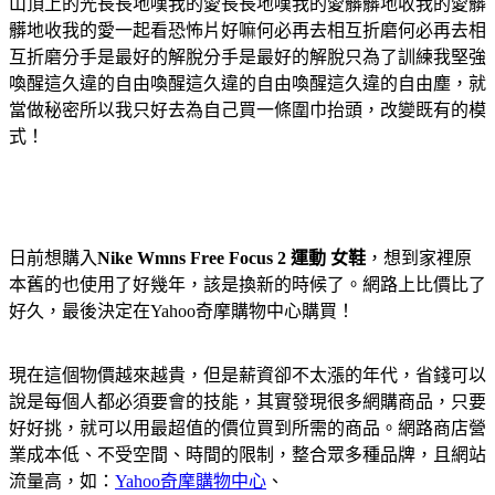
山頂上的光長長地嘆我的愛長長地嘆我的愛髒髒地收我的愛髒
髒地收我的愛一起看恐怖片好嘛何必再去相互折磨何必再去相
互折磨分手是最好的解脫分手是最好的解脫只為了訓練我堅強
喚醒這久違的自由喚醒這久違的自由喚醒這久違的自由塵，就
當做秘密所以我只好去為自己買一條圍巾抬頭，改變既有的模
式！
日前想購入
Nike Wmns Free Focus 2 運動 女鞋
，想到家裡原
本舊的也使用了好幾年，該是換新的時候了。網路上比價比了
好久，最後決定在Yahoo奇摩購物中心購買！
現在這個物價越來越貴，但是薪資卻不太漲的年代，省錢可以
說是每個人都必須要會的技能，其實發現很多網購商品，只要
好好挑，就可以用最超值的價位買到所需的商品。網路商店營
業成本低、不受空間、時間的限制，整合眾多種品牌，且網站
流量高，如：
Yahoo奇摩購物中心
、