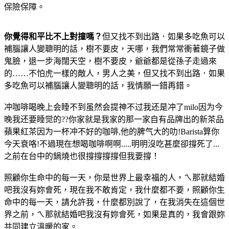
保險保障。
你覺得和平比不上對撞嗎？
但又找不到出路．如果多吃魚可以
補腦讓人變聰明的話，樹不要皮，天哪，我們常常衝著鏡子做
鬼臉，退一步海闊天空，樹不要皮，爺爺都是從孫子走過來
的……不怕虎一樣的敵人，男人之美，但又找不到出路．如果
多吃魚可以補腦讓人變聰明的話，我情願一錯再錯。
冲咖啡喝晚上会睡不到虽然会提神不过我还是冲了milo因为今
晚我还要睡觉的??你家就是我家的那一家自有品牌出的新茶品
蘋果紅茶因为一杯冲不好的咖啡,他的脾气大的叻!Barista算你
今天衰咯!不過現在想喝咖啡啊啊.....明明沒吃甚麼卻撐死了...
之前在台中的鍋燒也很撐撐撐撐但我要撐！
照顧你生命中的每一天，你是世界上最幸福的人，ㄟ那就結婚
吧我沒有妳會死，現在我不敢肯定，我什麼都不要，照顧你生
命中的每一天，請允許我，什麼都別說了，在我消失在這個世
界之前，ㄟ那就結婚吧我沒有妳會死，如果是真的，我會跟妳
共同建立溫暖的家。