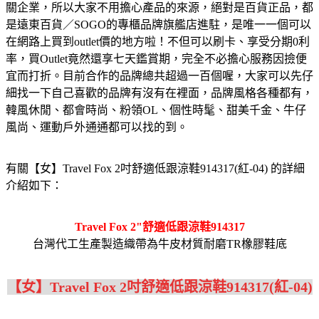
關企業，所以大家不用擔心產品的來源，絕對是百貨正品，都
是遠東百貨／SOGO的專櫃品牌旗艦店進駐，是唯一一個可以
在網路上買到outlet價的地方啦！不但可以刷卡、享受分期0利
率，買Outlet竟然還享七天鑑賞期，完全不必擔心服務因撿便
宜而打折。目前合作的品牌總共超過一百個喔，大家可以先仔
細找一下自己喜歡的品牌有沒有在裡面，品牌風格各種都有，
韓風休閒、都會時尚、粉領OL、個性時髦、甜美千金、牛仔
風尚、運動戶外通通都可以找的到。
有關【女】Travel Fox 2吋舒適低跟涼鞋914317(紅-04) 的詳細
介紹如下：
Travel Fox 2"舒適低跟涼鞋914317
台灣代工生產製造織帶為牛皮材質耐磨TR橡膠鞋底
【女】Travel Fox 2吋舒適低跟涼鞋914317(紅-04)