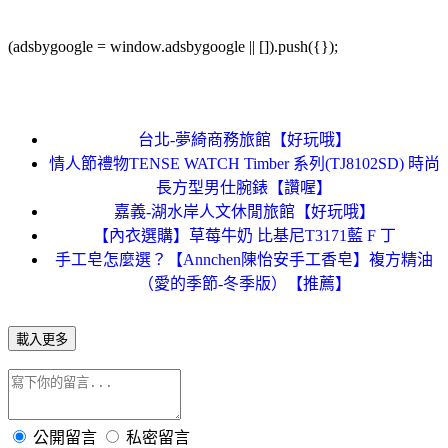
(adsbygoogle = window.adsbygoogle || []).push({});
台北-夢綺商務旅館【好玩哦】
情人節禮物TENSE WATCH Timber 系列(TJ8102SD) 時尚
長方型男仕腕錶【讚喔】
嘉義-湖水岸人文休閒旅館【好玩哦】
【內衣選購】草莓牛奶 比基尼T3171藍 F 丁
手工皂怎麼選？【Annchen陳怡安手工香皂】複方精油
（愛的季節-冬季版）【推薦】
載入更多
公開留言
私密留言