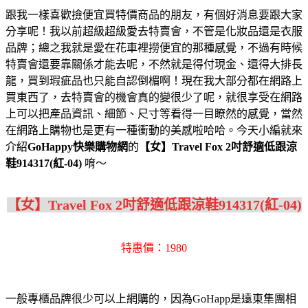
跟我一樣喜歡撿便宜買特價商品的朋友，有個好消息要跟大家
分享呢！我以前超級超級愛去特賣會，不管是化妝品還是衣服
品牌；總之我就是愛在花車裡撈便宜的那種感覺，不過有時候
特賣會還要靠關係才能去呢，不然就是得付現金、還得大排長
龍，買到瑕疵品也只能自認倒楣啊！現在我大部分都在網路上
買東西了，去特賣會的機會真的變很少了呢，就很享受在網路
上可以把產品資訊、細節、尺寸等看得一目瞭然的感覺，當然
在網路上購物也是更有一種衝動的美感啦哈哈。今天小編就來
介紹
GoHappy快樂購物網
的
【女】Travel Fox 2吋舒適低跟涼
鞋914317(紅-04)
唷～
【女】Travel Fox 2吋舒適低跟涼鞋914317(紅-04)
特惠價：1980
一般專櫃品牌很少可以上網購的，因為GoHapp是遠東集團相