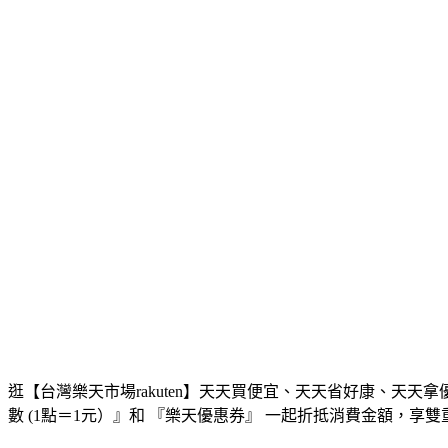
逛【台灣樂天市場rakuten】天天買便宜、天天省好康、天
數 (1點＝1元）』和 『樂天優惠券』 一起折抵消費金額，享