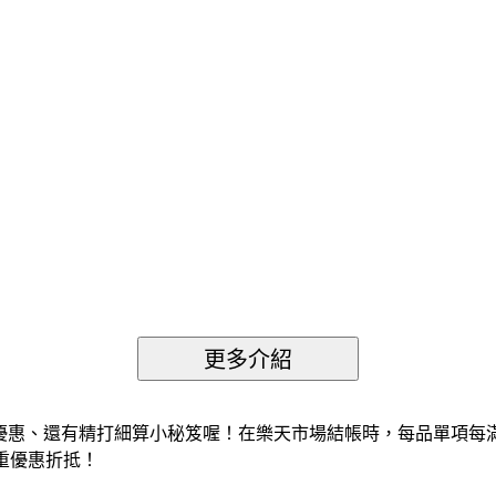
天拿優惠、還有精打細算小秘笈喔！在樂天市場結帳時，每品單項每滿
雙重優惠折抵！