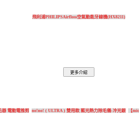
飛利浦PHILIPSAirfloss空氣動能牙線機(HX8211)
毛器 電動電推剪
no!no! ( ULTRA ) 雙用款 藍光熱力除毛儀-冷光銀
【mi